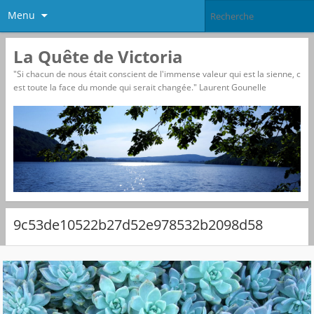
Menu
La Quête de Victoria
"Si chacun de nous était conscient de l'immense valeur qui est la sienne, c
est toute la face du monde qui serait changée." Laurent Gounelle
9c53de10522b27d52e978532b2098d58