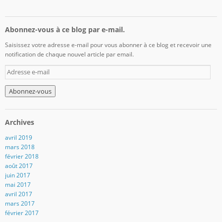
Abonnez-vous à ce blog par e-mail.
Saisissez votre adresse e-mail pour vous abonner à ce blog et recevoir une
notification de chaque nouvel article par email.
A
d
r
e
s
s
Archives
e
e
avril 2019
-
mars 2018
m
février 2018
a
août 2017
i
juin 2017
l
mai 2017
avril 2017
mars 2017
février 2017