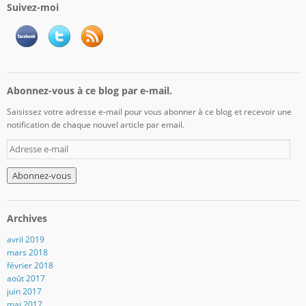
Suivez-moi
Abonnez-vous à ce blog par e-mail.
Saisissez votre adresse e-mail pour vous abonner à ce blog et recevoir une
notification de chaque nouvel article par email.
A
d
r
e
s
s
Archives
e
e
avril 2019
-
mars 2018
m
février 2018
a
août 2017
i
juin 2017
l
mai 2017