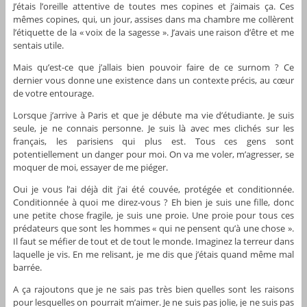
J’étais l’oreille attentive de toutes mes copines et j’aimais ça. Ces
mêmes copines, qui, un jour, assises dans ma chambre me collèrent
l’étiquette de la « voix de la sagesse ». J’avais une raison d’être et me
sentais utile.
Mais qu’est-ce que j’allais bien pouvoir faire de ce surnom ? Ce
dernier vous donne une existence dans un contexte précis, au cœur
de votre entourage.
Lorsque j’arrive à Paris et que je débute ma vie d’étudiante. Je suis
seule, je ne connais personne. Je suis là avec mes clichés sur les
français, les parisiens qui plus est. Tous ces gens sont
potentiellement un danger pour moi. On va me voler, m’agresser, se
moquer de moi, essayer de me piéger.
Oui je vous l’ai déjà dit j’ai été couvée, protégée et conditionnée.
Conditionnée à quoi me direz-vous ? Eh bien je suis une fille, donc
une petite chose fragile, je suis une proie. Une proie pour tous ces
prédateurs que sont les hommes « qui ne pensent qu’à une chose ».
Il faut se méfier de tout et de tout le monde. Imaginez la terreur dans
laquelle je vis. En me relisant, je me dis que j’étais quand même mal
barrée.
A ça rajoutons que je ne sais pas très bien quelles sont les raisons
pour lesquelles on pourrait m’aimer. Je ne suis pas jolie, je ne suis pas