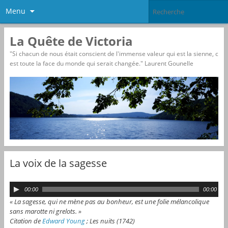
Menu
La Quête de Victoria
"Si chacun de nous était conscient de l'immense valeur qui est la sienne, c
est toute la face du monde qui serait changée." Laurent Gounelle
La voix de la sagesse
L
00:00
00:00
e
« La sagesse, qui ne mène pas au bonheur, est une folie mélancolique
c
sans marotte ni grelots. »
t
Citation de
Edward Young
; Les nuits (1742)
e