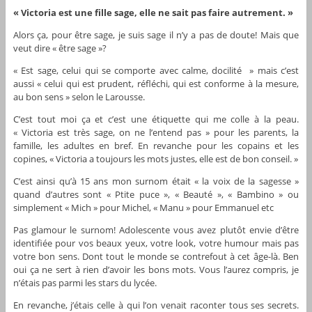
u
« Victoria est une fille sage, elle ne sait pas faire autrement. »
r
Alors ça, pour être sage, je suis sage il n’y a pas de doute! Mais que
a
veut dire « être sage »?
u
d
« Est sage, celui qui se comporte avec calme, docilité » mais c’est
i
aussi « celui qui est prudent, réfléchi, qui est conforme à la mesure,
o
au bon sens » selon le Larousse.
C’est tout moi ça et c’est une étiquette qui me colle à la peau.
« Victoria est très sage, on ne l’entend pas » pour les parents, la
famille, les adultes en bref. En revanche pour les copains et les
copines, « Victoria a toujours les mots justes, elle est de bon conseil. »
C’est ainsi qu’à 15 ans mon surnom était « la voix de la sagesse »
quand d’autres sont « Ptite puce », « Beauté », « Bambino » ou
simplement « Mich » pour Michel, « Manu » pour Emmanuel etc
Pas glamour le surnom! Adolescente vous avez plutôt envie d’être
identifiée pour vos beaux yeux, votre look, votre humour mais pas
votre bon sens. Dont tout le monde se contrefout à cet âge-là. Ben
oui ça ne sert à rien d’avoir les bons mots. Vous l’aurez compris, je
n’étais pas parmi les stars du lycée.
En revanche, j’étais celle à qui l’on venait raconter tous ses secrets.