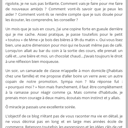
rigolote, je ne suis pas brillante. Comment vais-je faire pour me faire
de nouveaux ami(e)s ? Comment vont-ils savoir que je peux les
aider ? Comment vont-ils se rendre compte que je suis douée pour
les écouter, les comprendre, les conseiller ?
Un mois que je suis en cours, j’ai une copine forte en gueule derrière
qui je me cache. Assez pratique, je passe toutefois pour le petit
« toutou » de Mme « je bois des bières à 9h du matin ». Oui vous lisez
bien, une autre dimension pour moi qui ne buvait même pas de café.
Lorsqu’on allait au bar du coin à la sortie des cours, elle prenait un
café et…une bière et moi, un chocolat chaud….J’avais toujours le droit
à une réflexion bien moqueuse.
Un soir, un camarade de classe m’appelle à mon domicile (j’habitais
chez une famille) et me propose d’aller boire un verre avec un autre
copain de notre promotion. Sympa non ? Ma réponse fut :
« pourquoi moi ? » Non mais franchement, il faut être complétement
à la ramasse pour réagir comme ça. Mais comme d’habitude, je
prenais mon courage à deux mains, écoutais mon instinct et y allais.
Ô miracle je passais une excellente soirée.
L’objectif de ce blog n’étant pas de vous raconter ma vie en détail, je
ne vous décrirai pas en long et en large mes années école de
commerce. Retenons toutefois les expressions et les idées clés de cet