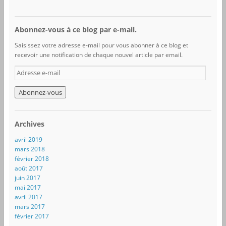
Abonnez-vous à ce blog par e-mail.
Saisissez votre adresse e-mail pour vous abonner à ce blog et
recevoir une notification de chaque nouvel article par email.
A
d
r
e
s
s
Archives
e
e
avril 2019
-
mars 2018
m
février 2018
a
août 2017
i
juin 2017
l
mai 2017
avril 2017
mars 2017
février 2017