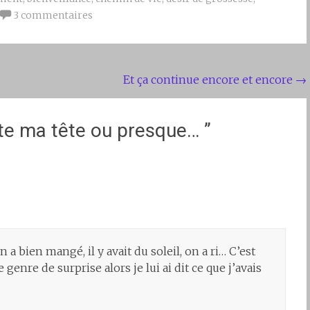
3 commentaires
Et ça continue encore et encore
→
ute ma tête ou presque…
”
 a bien mangé, il y avait du soleil, on a ri… C’est
enre de surprise alors je lui ai dit ce que j’avais