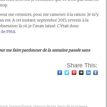
trop.
pour me censurer, pour me ramener à la raison. Je m’y
 est. A cet instant, septembre 2015, revenir à la
ession là où je l’avais laissé. C’était donc
e de PMA.
 pour me faire pardonner de la semaine passée sans
Share This:
ment
,
bienveillance
,
chemin de vie
,
desir de grossesse
,