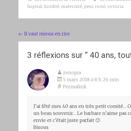
hopital
,
lucidité
,
maternité
,
peur
,
recul
,
victoria
Navigation de l'article
←
Il vaut mieux en rire
3 réflexions sur “
40 ans, to
zenopia
5 mars 2018 à 8 h 26 min
Permalink
J’ai fêté mes 40 ans en très petit comité… On
un beau souvenir… Le barbare n’aime pas ce g
envie et c’était juste parfait 🙂
Bisous