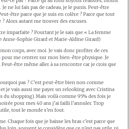
st-ce pas ? Parce qu’au fond soyons réalistes, moins
e ne lui fais pas de cadeau, je le punis. Peut-être
ut-être parce que je suis en colère ? Parce que tout
ite ? Alors autant me trouver des excuses.
tre imparfaite ? Pourtant je le sais que « La femme
e de Anne-Sophie Girard et Marie-Aldine Girard)
c mon corps, avec moi. Je vais donc profiter de ces
s
pour me centrer sur mon bien-être physique. Je
 Peut-être même aller à sa rencontre car je crois que
Pourquoi pas ? C’est peut-être bien non comme
et je vais aussi me payer un relooking avec Cristina
es du shopping). Mais voilà comme 95% des fois je
ée pour mes 40 ans j’ai failli l’annuler. Trop
utile, tout le monde s’en fout.
. Chaque fois que je baisse les bras c’est parce que
plus loin, souvent je considère que ce n’est pas utile, ni