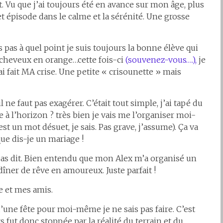
t. Vu que j’ai toujours été en avance sur mon âge, plus
et épisode dans le calme et la sérénité. Une grosse
s pas à quel point je suis toujours la bonne élève qui
es cheveux en orange…cette fois-ci
(souvenez-vous….),
je
’ai fait MA crise. Une petite « crisounette » mais
il ne faut pas exagérer. C’était tout simple, j’ai tapé du
e à l’horizon ? très bien je vais me l’organiser moi-
est un mot désuet, je sais. Pas grave, j’assume). Ça va
que dis-je un mariage !
i pas dit. Bien entendu que mon Alex m’a organisé un
îner de rêve en amoureux. Juste parfait !
le et mes amis.
d’une fête pour moi-même je ne sais pas faire. C’est
s fut donc stoppée par la réalité du terrain et du