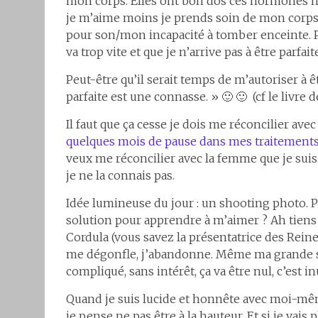
mon corps. Elles ont bon dos ces hormones n’e
je m’aime moins je prends soin de mon corps. J
pour son/mon incapacité à tomber enceinte. Pe
va trop vite et que je n’arrive pas à être parfa
Peut-être qu’il serait temps de m’autoriser à ê
parfaite est une connasse. » 🙂 🙂 (cf le livr
Il faut que ça cesse je dois me réconcilier ave
quelques mois de pause dans mes traitement
veux me réconcilier avec la femme que je suis.
je ne la connais pas.
Idée lumineuse du jour : un shooting photo. 
solution pour apprendre à m’aimer ? Ah tiens 
Cordula (vous savez la présentatrice des Rein
me dégonfle, j’abandonne. Même ma grande soir
compliqué, sans intérêt, ça va être nul, c’est in
Quand je suis lucide et honnête avec moi-même
je pense ne pas être à la hauteur. Et si je vais 