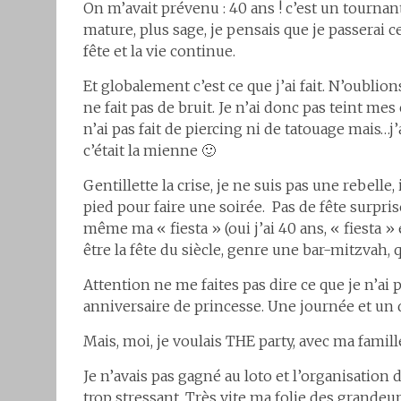
On m’avait prévenu : 40 ans ! c’est un tournan
mature, plus sage, je pensais que je passerai c
fête et la vie continue.
Et globalement c’est ce que j’ai fait. N’oublion
ne fait pas de bruit. Je n’ai donc pas teint m
n’ai pas fait de piercing ni de tatouage mais…j
c’était la mienne 🙂
Gentillette la crise, je ne suis pas une rebelle, 
pied pour faire une soirée. Pas de fête surpris
même ma « fiesta » (oui j’ai 40 ans, « fiesta » 
être la fête du siècle, genre une bar-mitzvah, 
Attention ne me faites pas dire ce que je n’a
anniversaire de princesse. Une journée et un d
Mais, moi, je voulais THE party, avec ma famil
Je n’avais pas gagné au loto et l’organisation 
trop stressant. Très vite ma folie des grandeur