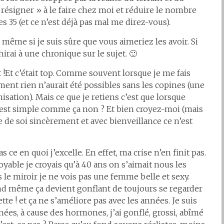
« résigner » à le faire chez moi et réduire le nombre
s 35 (et ce n’est déjà pas mal me direz-vous).
 même si je suis sûre que vous aimeriez les avoir. Si
chirai à une chronique sur le sujet. 🙂
fait !Et c’était top. Comme souvent lorsque je me fais
ent rien n’aurait été possibles sans les copines (une
nisation). Mais ce que je retiens c’est que lorsque
C’est simple comme ça non ? Et bien croyez-moi (mais
te de soi sincèrement et avec bienveillance ce n’est
 ce en quoi j’excelle. En effet, ma crise n’en finit pas.
oyable je croyais qu’à 40 ans on s’aimait nous les
s le miroir je ne vois pas une femme belle et sexy.
and même ça devient gonflant de toujours se regarder
tte ! et ça ne s’améliore pas avec les années. Je suis
nées, à cause des hormones, j’ai gonflé, grossi, abîmé