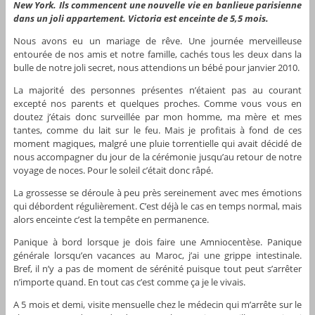
New York. Ils commencent une nouvelle vie en banlieue parisienne
dans un joli appartement. Victoria est enceinte de 5,5 mois.
Nous avons eu un mariage de rêve. Une journée merveilleuse
entourée de nos amis et notre famille, cachés tous les deux dans la
bulle de notre joli secret, nous attendions un bébé pour janvier 2010.
La majorité des personnes présentes n’étaient pas au courant
excepté nos parents et quelques proches. Comme vous vous en
doutez j’étais donc surveillée par mon homme, ma mère et mes
tantes, comme du lait sur le feu. Mais je profitais à fond de ces
moment magiques, malgré une pluie torrentielle qui avait décidé de
nous accompagner du jour de la cérémonie jusqu’au retour de notre
voyage de noces. Pour le soleil c’était donc râpé.
La grossesse se déroule à peu près sereinement avec mes émotions
qui débordent régulièrement. C’est déjà le cas en temps normal, mais
alors enceinte c’est la tempête en permanence.
Panique à bord lorsque je dois faire une Amniocentèse. Panique
générale lorsqu’en vacances au Maroc, j’ai une grippe intestinale.
Bref, il n’y a pas de moment de sérénité puisque tout peut s’arrêter
n’importe quand. En tout cas c’est comme ça je le vivais.
A 5 mois et demi, visite mensuelle chez le médecin qui m’arrête sur le