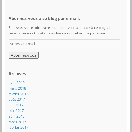
Abonnez-vous à ce blog par e-mail.
Saisissez votre adresse e-mail pour vous abonner à ce blog et
recevoir une notification de chaque nouvel article par email.
A
d
r
e
s
s
Archives
e
e
avril 2019
-
mars 2018
m
février 2018
a
août 2017
i
juin 2017
l
mai 2017
avril 2017
mars 2017
février 2017