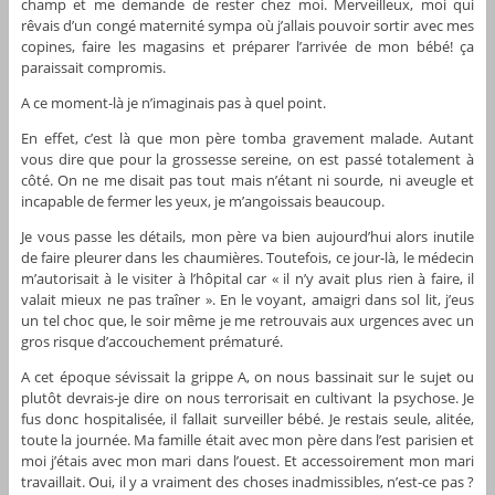
champ et me demande de rester chez moi. Merveilleux, moi qui
rêvais d’un congé maternité sympa où j’allais pouvoir sortir avec mes
copines, faire les magasins et préparer l’arrivée de mon bébé! ça
paraissait compromis.
A ce moment-là je n’imaginais pas à quel point.
En effet, c’est là que mon père tomba gravement malade. Autant
vous dire que pour la grossesse sereine, on est passé totalement à
côté. On ne me disait pas tout mais n’étant ni sourde, ni aveugle et
incapable de fermer les yeux, je m’angoissais beaucoup.
Je vous passe les détails, mon père va bien aujourd’hui alors inutile
de faire pleurer dans les chaumières. Toutefois, ce jour-là, le médecin
m’autorisait à le visiter à l’hôpital car « il n’y avait plus rien à faire, il
valait mieux ne pas traîner ». En le voyant, amaigri dans sol lit, j’eus
un tel choc que, le soir même je me retrouvais aux urgences avec un
gros risque d’accouchement prématuré.
A cet époque sévissait la grippe A, on nous bassinait sur le sujet ou
plutôt devrais-je dire on nous terrorisait en cultivant la psychose. Je
fus donc hospitalisée, il fallait surveiller bébé. Je restais seule, alitée,
toute la journée. Ma famille était avec mon père dans l’est parisien et
moi j’étais avec mon mari dans l’ouest. Et accessoirement mon mari
travaillait. Oui, il y a vraiment des choses inadmissibles, n’est-ce pas ?