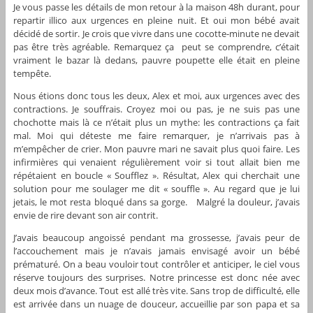
Je vous passe les détails de mon retour à la maison 48h durant, pour
repartir illico aux urgences en pleine nuit. Et oui mon bébé avait
décidé de sortir. Je crois que vivre dans une cocotte-minute ne devait
pas être très agréable. Remarquez ça peut se comprendre, c’était
vraiment le bazar là dedans, pauvre poupette elle était en pleine
tempête.
Nous étions donc tous les deux, Alex et moi, aux urgences avec des
contractions. Je souffrais. Croyez moi ou pas, je ne suis pas une
chochotte mais là ce n’était plus un mythe: les contractions ça fait
mal. Moi qui déteste me faire remarquer, je n’arrivais pas à
m’empêcher de crier. Mon pauvre mari ne savait plus quoi faire. Les
infirmières qui venaient régulièrement voir si tout allait bien me
répétaient en boucle « Soufflez ». Résultat, Alex qui cherchait une
solution pour me soulager me dit « souffle ». Au regard que je lui
jetais, le mot resta bloqué dans sa gorge. Malgré la douleur, j’avais
envie de rire devant son air contrit.
J’avais beaucoup angoissé pendant ma grossesse, j’avais peur de
l’accouchement mais je n’avais jamais envisagé avoir un bébé
prématuré. On a beau vouloir tout contrôler et anticiper, le ciel vous
réserve toujours des surprises. Notre princesse est donc née avec
deux mois d’avance. Tout est allé très vite. Sans trop de difficulté, elle
est arrivée dans un nuage de douceur, accueillie par son papa et sa