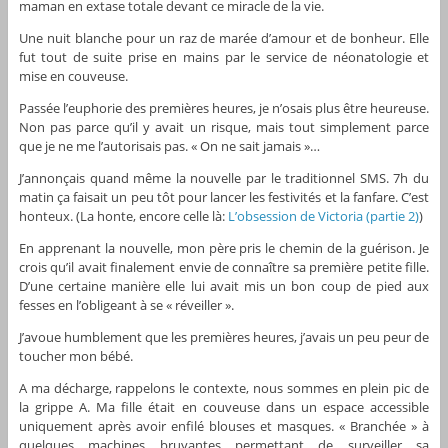
maman en extase totale devant ce miracle de la vie.
Une nuit blanche pour un raz de marée d’amour et de bonheur. Elle
fut tout de suite prise en mains par le service de néonatologie et
mise en couveuse.
Passée l’euphorie des premières heures, je n’osais plus être heureuse.
Non pas parce qu’il y avait un risque, mais tout simplement parce
que je ne me l’autorisais pas. « On ne sait jamais »…
J’annonçais quand même la nouvelle par le traditionnel SMS. 7h du
matin ça faisait un peu tôt pour lancer les festivités et la fanfare. C’est
honteux. (La honte, encore celle là:
L’obsession de Victoria (partie 2)
)
En apprenant la nouvelle, mon père pris le chemin de la guérison. Je
crois qu’il avait finalement envie de connaître sa première petite fille.
D’une certaine manière elle lui avait mis un bon coup de pied aux
fesses en l’obligeant à se « réveiller ».
J’avoue humblement que les premières heures, j’avais un peu peur de
toucher mon bébé.
A ma décharge, rappelons le contexte, nous sommes en plein pic de
la grippe A. Ma fille était en couveuse dans un espace accessible
uniquement après avoir enfilé blouses et masques. « Branchée » à
quelques machines bruyantes permettant de surveiller sa