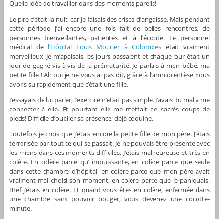
Quelle idée de travailler dans des moments pareils!
Le pire c’était la nuit, car je faisais des crises d’angoisse. Mais pendant
cette période j’ai encore une fois fait de belles rencontres, de
personnes bienveillantes, patientes et à l’écoute. Le personnel
médical de
l’Hôpital Louis Mourier à Colombes
était vraiment
merveilleux. Je m’apaisais, les jours passaient et chaque jour était un
jour de gagné vis-à-vis de la prématurité. Je parlais à mon bébé, ma
petite fille ! Ah oui je ne vous ai pas dit, grâce à l’amniocentèse nous
avons su rapidement que c’était une fille.
J’essayais de lui parler, l’exercice n’était pas simple. J’avais du mal à me
connecter à elle. Et pourtant elle me mettait de sacrés coups de
pieds! Difficile d’oublier sa présence, déjà coquine.
Toutefois je crois que j’étais encore la petite fille de mon père. J’étais
terrorisée par tout ce qui se passait. Je ne pouvais être présente avec
les miens dans ces moments difficiles. J’étais malheureuse et très en
colère. En colère parce qu’ impuissante, en colère parce que seule
dans cette chambre d’hôpital, en colère parce que mon père avait
vraiment mal choisi son moment, en colère parce que je paniquais.
Bref j’étais en colère. Et quand vous êtes en colère, enfermée dans
une chambre sans pouvoir bouger, vous devenez une cocotte-
minute.