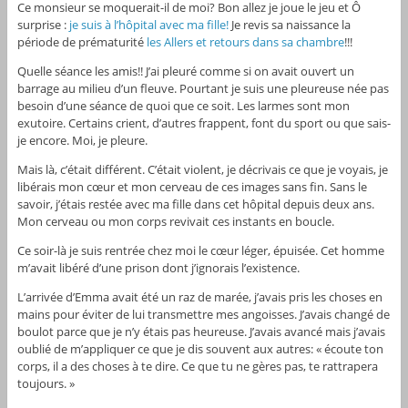
Ce monsieur se moquerait-il de moi? Bon allez je joue le jeu et Ô
surprise :
je suis à l’hôpital avec ma fille!
Je revis sa naissance la
période de prématurité
les Allers et retours dans sa chambre
!!!
Quelle séance les amis!! J’ai pleuré comme si on avait ouvert un
barrage au milieu d’un fleuve. Pourtant je suis une pleureuse née pas
besoin d’une séance de quoi que ce soit. Les larmes sont mon
exutoire. Certains crient, d’autres frappent, font du sport ou que sais-
je encore. Moi, je pleure.
Mais là, c’était différent. C’était violent, je décrivais ce que je voyais, je
libérais mon cœur et mon cerveau de ces images sans fin. Sans le
savoir, j’étais restée avec ma fille dans cet hôpital depuis deux ans.
Mon cerveau ou mon corps revivait ces instants en boucle.
Ce soir-là je suis rentrée chez moi le cœur léger, épuisée. Cet homme
m’avait libéré d’une prison dont j’ignorais l’existence.
L’arrivée d’Emma avait été un raz de marée, j’avais pris les choses en
mains pour éviter de lui transmettre mes angoisses. J’avais changé de
boulot parce que je n’y étais pas heureuse. J’avais avancé mais j’avais
oublié de m’appliquer ce que je dis souvent aux autres: « écoute ton
corps, il a des choses à te dire. Ce que tu ne gères pas, te rattrapera
toujours. »