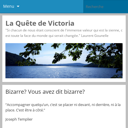
Menu
La Quête de Victoria
"Si chacun de nous était conscient de l'immense valeur qui est la sienne, c
est toute la face du monde qui serait changée." Laurent Gounelle
Bizarre? Vous avez dit bizarre?
“Accompagner quelqu’un, c’est se placer ni devant, ni derrière, ni à la
place. C’est être à côté.”
Joseph Templier