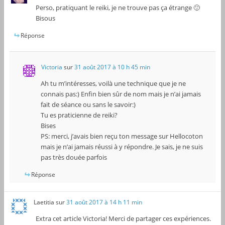
Perso, pratiquant le reiki, je ne trouve pas ça étrange 🙂
Bisous
Réponse
Victoria
sur
31 août 2017 à 10 h 45 min
Ah tu m’intéresses, voilà une technique que je ne
connais pas:) Enfin bien sûr de nom mais je n’ai jamais
fait de séance ou sans le savoir:)
Tu es praticienne de reiki?
Bises
PS: merci, j’avais bien reçu ton message sur Hellocoton
mais je n’ai jamais réussi à y répondre. Je sais, je ne suis
pas très douée parfois
Réponse
Laetitia
sur
31 août 2017 à 14 h 11 min
Extra cet article Victoria! Merci de partager ces expériences.