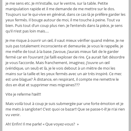
je me sens etc. Je m’installe, sur le ventre, sur la table. Petite
manipulation rapide et il me demande de me mettre sur le dos.
Toujours sur le qui-vive en général, dans ce cas-là je préfère garder les
yeux fermés. Il bouge autour de moi, il me touche à peine. Tout va
bien. Puis tout d’un coup plus rien. Je l’entends dans la pièce, je sens
qu’il n’est pas loin mais….
Je me risque à ouvrir un œil, il vaut mieux vérifier quand même. Je ne
suis pas totalement inconsciente et demeurée. Je vous le rappelle, je
me méfie de tout à la base. J’avoue, j’aurais mieux fait de le garder
fermé car en l’ouvrant j’ai failli exploser de rire. Ça aurait fait désordre
je vous l’accorde. Mais franchement, imaginez, j’ouvre un œil
(véridique, un seul) et là, je le vois debout à un mètre de moi les
mains sur la taille et les yeux fermés avec un air très inspiré. Ce mec
est une blague? À distance, en respirant, il compte me remettre le
dos en état et supprimer mes migraines???
Vite je referme l’œil!!!
Mais voilà tout à coup je suis submergée par une forte émotion et je
me mets à sangloter! C’est quoi ce bazar!! Que se passe-t-il! Je n’ai rien
vu venir.
Ah! Enfin! Il me parle! « Que voyez-vous? »