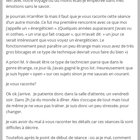
lien avec notre voyage ou du moins étais-je empêtrée dans mes
émotions sans le savoir.
Je pourrais m’arrêter là mais il faut que je vous raconte cette séance
d’un autre monde. Ce fut ma première rencontre avec ce que moi
j’appelle un « énergéticien ». (Quelques années auparavant j’avais vu
in ostheo, « un vrai qui fait craquer », qui m’avait dit » un jour ce
serait intéressant que vous voyez un énergéticien. Le
fonctionnement peut paraître un peu étrange mais vous avez de très
gros blocages et ce type de technique devrait vous faire du bien »)
A priori M. V devait être ce type de technicien parce que dans le
genre étrange, ce jour-là, j’avais gagné le gros lot. Heureusement que
je suis hyper « open » sur ces sujets sinon je me sauvais en courant.
Je vous raconte?
Ok ok j’arrive. Je patiente donc dans la salle d’attente, un vendredi
soir. Dans 2h j’ai du monde à dîner. Alex s’occupe de tout mais tout
de même je ne veux pas traîner. Je suis donc un peu stressée, pour
changer.
Je vais avoir du mal à vous raconter les détails car ces séances-là sont
difficiles à décrire.
Toutefois après le point de début de séance : où ai-je mal, comment