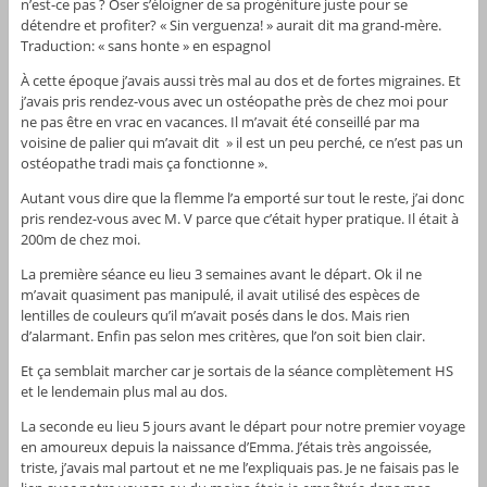
n’est-ce pas ? Oser s’éloigner de sa progéniture juste pour se
détendre et profiter? « Sin verguenza! » aurait dit ma grand-mère.
Traduction: « sans honte » en espagnol
À cette époque j’avais aussi très mal au dos et de fortes migraines. Et
j’avais pris rendez-vous avec un ostéopathe près de chez moi pour
ne pas être en vrac en vacances. Il m’avait été conseillé par ma
voisine de palier qui m’avait dit » il est un peu perché, ce n’est pas un
ostéopathe tradi mais ça fonctionne ».
Autant vous dire que la flemme l’a emporté sur tout le reste, j’ai donc
pris rendez-vous avec M. V parce que c’était hyper pratique. Il était à
200m de chez moi.
La première séance eu lieu 3 semaines avant le départ. Ok il ne
m’avait quasiment pas manipulé, il avait utilisé des espèces de
lentilles de couleurs qu’il m’avait posés dans le dos. Mais rien
d’alarmant. Enfin pas selon mes critères, que l’on soit bien clair.
Et ça semblait marcher car je sortais de la séance complètement HS
et le lendemain plus mal au dos.
La seconde eu lieu 5 jours avant le départ pour notre premier voyage
en amoureux depuis la naissance d’Emma. J’étais très angoissée,
triste, j’avais mal partout et ne me l’expliquais pas. Je ne faisais pas le