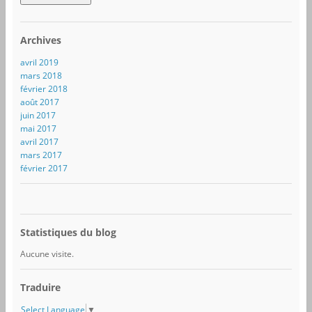
e
s
s
Archives
e
e
avril 2019
-
mars 2018
m
février 2018
a
août 2017
i
juin 2017
l
mai 2017
avril 2017
mars 2017
février 2017
Statistiques du blog
Aucune visite.
Traduire
Select Language
▼