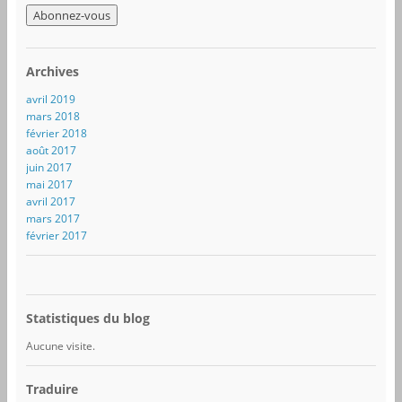
r
e
s
s
Archives
e
e
avril 2019
-
mars 2018
m
février 2018
a
août 2017
i
juin 2017
l
mai 2017
avril 2017
mars 2017
février 2017
Statistiques du blog
Aucune visite.
Traduire