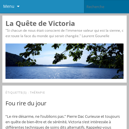
Menu
La Quête de Victoria
"Si chacun de nous était conscient de l'immense valeur qui est la sienne, c
est toute la face du monde qui serait changée." Laurent Gounelle
ÉTIQUETTE(S) :
THÉRAPIE
Fou rire du jour
“Le rire désarme, ne l’oublions pas.” Pierre Dac Curieuse et toujours
en quête de bien-être et de sérénité, Victoria s’est intéressée à
différentes techniques de soins dits alternatifs. Rappelez-vous