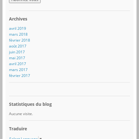
e
s
s
Archives
e
e
avril 2019
-
mars 2018
m
février 2018
a
août 2017
i
juin 2017
l
mai 2017
avril 2017
mars 2017
février 2017
Statistiques du blog
Aucune visite.
Traduire
Select Language
▼