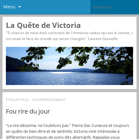
Menu
La Quête de Victoria
"Si chacun de nous était conscient de l'immense valeur qui est la sienne, c
est toute la face du monde qui serait changée." Laurent Gounelle
ÉTIQUETTE(S) :
ACCOMPAGNEMENT
Fou rire du jour
“Le rire désarme, ne l’oublions pas.” Pierre Dac Curieuse et toujours
en quête de bien-être et de sérénité, Victoria s’est intéressée à
différentes techniques de soins dits alternatifs. Rappelez-vous