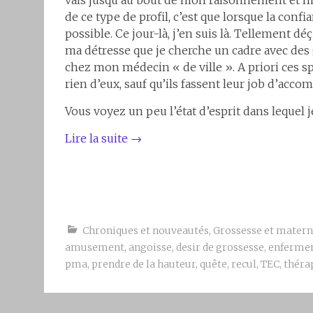
vais jusqu’au bout de mon raisonnement et m
de ce type de profil, c’est que lorsque la confia
possible. Ce jour-là, j’en suis là. Tellement 
ma détresse que je cherche un cadre avec des 
chez mon médecin « de ville ». A priori ces s
rien d’eux, sauf qu’ils fassent leur job d’ac
Vous voyez un peu l’état d’esprit dans lequel 
Lire la suite
→
Chroniques et nouveautés
,
Grossesse et matern
amusement
,
angoisse
,
desir de grossesse
,
enferme
pma
,
prendre de la hauteur
,
quête
,
recul
,
TEC
,
théra