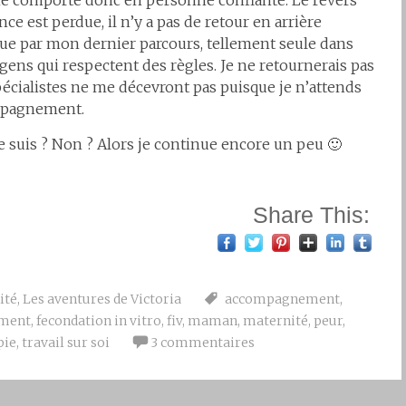
e comporte donc en personne confiante. Le revers
nce est perdue, il n’y a pas de retour en arrière
déçue par mon dernier parcours, tellement seule dans
gens qui respectent des règles. Je ne retournerais pas
pécialistes ne me décevront pas puisque je n’attends
compagnement.
je suis ? Non ? Alors je continue encore un peu 🙂
Share This:
ité
,
Les aventures de Victoria
accompagnement
,
ment
,
fecondation in vitro
,
fiv
,
maman
,
maternité
,
peur
,
pie
,
travail sur soi
3 commentaires