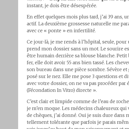
instant, je dois être désespérée.
En effet quelques mois plus tard, j’ai 39 ans,
actif. La deuxième grossesse naturelle me pa
avec ce « ponte » en infertilité.
Ce jour-là, je me rends à l’hôpital, seule, pour
prend mon dossier sans un mot. Le sourire est
être humain derrière sa blouse blanche. Petit b
fer, elle doit avoir 55 ans bien tassé. Les chev
son bureau dans une pièce sombre. Sévère et gl
posé sur le nez. Elle me pose 3 questions et dit
avec votre dossier, on ne va pas procéder par é
(Fécondation In Vitro) directe ».
C’est clair et limpide comme de l’eau de roch
je m’en moque. Les médecins chaleureux qui vo
de chèques, j’ai donné. Oui je suis dure dans 
tellement tolérante que parfois je parais même 