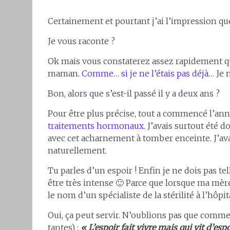
Certainement et pourtant j’ai l’impression que
Je vous raconte ?
Ok mais vous constaterez assez rapidement qu
maman.
Comme… si je ne l’étais pas déjà
… Je 
Bon, alors que s’est-il passé il y a deux ans ?
Pour être plus précise, tout a commencé l’an
traitements hormonaux.
J’avais surtout été do
avec cet acharnement à tomber enceinte. J’ava
naturellement.
Tu parles d’un espoir ! Enfin je ne dois pas te
être très intense 🙂 Parce que lorsque ma mè
le nom d’un spécialiste de la stérilité à l’hôpit
Oui, ça peut servir. N’oublions pas que comm
tantes) :
« L’espoir fait vivre mais qui vit d’es