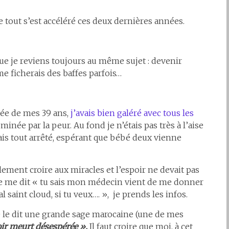
 tout s’est accéléré ces deux dernières années.
e je reviens toujours au même sujet : devenir
me ficherais des baffes parfois…
née de mes 39 ans,
j’avais bien galéré avec tous les
minée par la peur. Au fond je n’étais pas très à l’aise
is tout arrêté, espérant que bébé deux vienne
llement croire aux miracles et l’espoir ne devait pas
re me dit « tu sais mon médecin vient de me donner
al saint cloud, si tu veux…. », je prends les infos.
e le dit une grande sage marocaine (une de mes
poir meurt désespérée ».
Il faut croire que moi, à cet