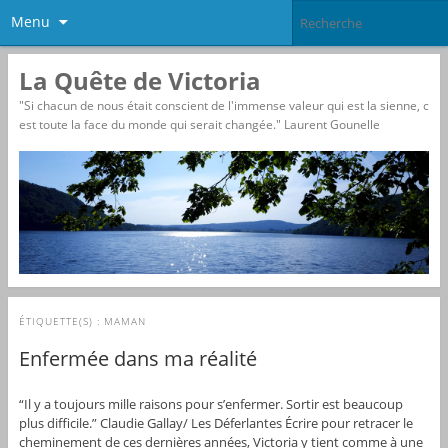
Menu
La Quête de Victoria
"Si chacun de nous était conscient de l'immense valeur qui est la sienne, c
est toute la face du monde qui serait changée." Laurent Gounelle
ÉTIQUETTE(S) :
MAMAN
Enfermée dans ma réalité
“Il y a toujours mille raisons pour s’enfermer. Sortir est beaucoup
plus difficile.” Claudie Gallay/ Les Déferlantes Écrire pour retracer le
cheminement de ces dernières années, Victoria y tient comme à une