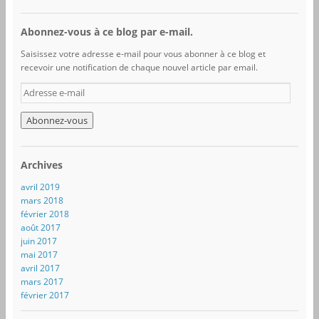
Abonnez-vous à ce blog par e-mail.
Saisissez votre adresse e-mail pour vous abonner à ce blog et
recevoir une notification de chaque nouvel article par email.
A
d
r
e
s
s
Archives
e
e
avril 2019
-
mars 2018
m
février 2018
a
août 2017
i
juin 2017
l
mai 2017
avril 2017
mars 2017
février 2017